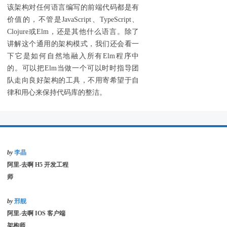
该架构对任何语言编写的前端代码都是有
价值的，不管是JavaScript、TypeScript、
Clojure或Elm，还是其他什么语言。除了
讲解这个通用的架构模式，我们还会看一
下它是如何自然地融入所有Elm程序中
的。可以把Elm当做一个可以时时指导团
队走向良好架构的工具，不用寄希望于自
律和用心来保持代码库的整洁。
by
李晶
阿里-去啊 H5 开发工程
师
by
邢舰
阿里-去啊 IOS 客户端
架构师