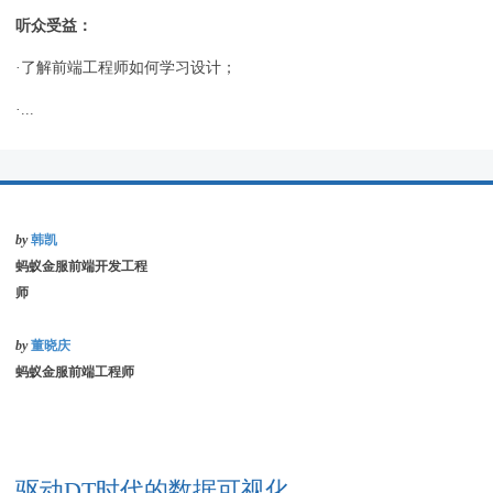
听众受益：
·了解前端工程师如何学习设计；
·...
by
韩凯
蚂蚁金服前端开发工程
师
by
董晓庆
蚂蚁金服前端工程师
驱动DT时代的数据可视化