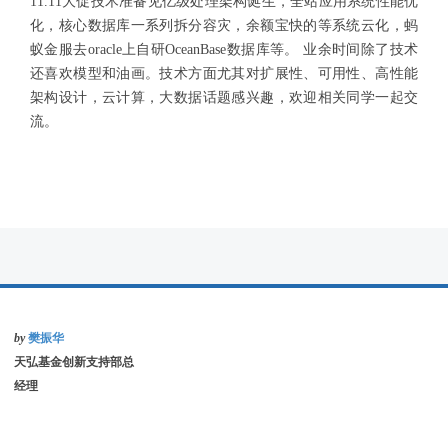
11.11大促技术准备见亿级处理架构诞生，全站应用系统性能优
化，核心数据库一系列拆分容灾，余额宝快的等系统云化，蚂
蚁金服去oracle上自研OceanBase数据库等。 业余时间除了技术
还喜欢模型和油画。技术方面尤其对扩展性、可用性、高性能
架构设计，云计算，大数据话题感兴趣，欢迎相关同学一起交
流。
by
樊振华
天弘基金创新支持部总
经理