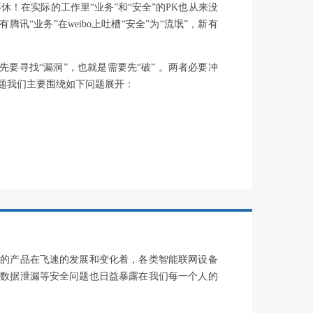
休！在实际的工作里“业务”和“安全”的PK也从来没
腾讯“业务”在weibo上吐槽“安全”为“流氓”，新有
要寻找“漏洞”，也就是需要先“破” 。两者必要冲
题我们主要围绕如下问题展开：
业的产品在飞速的发展和变化着，各类智能联网设备
私数据泄漏等安全问题也日益暴露在我们每一个人的