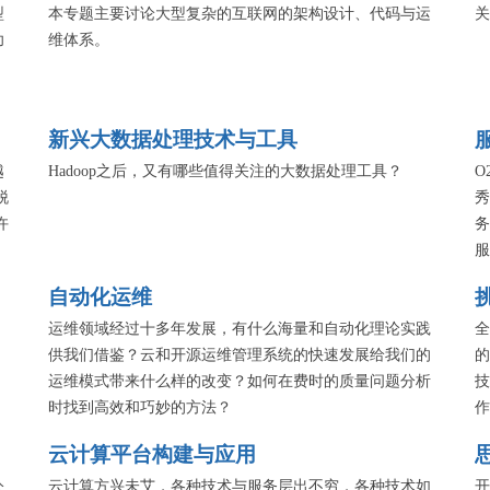
型
本专题主要讨论大型复杂的互联网的架构设计、代码与运
关
功
维体系。
新兴大数据处理技术与工具
越
Hadoop之后，又有哪些值得关注的大数据处理工具？
O
脱
秀
许
务
服
自动化运维
运维领域经过十多年发展，有什么海量和自动化理论实践
全
供我们借鉴？云和开源运维管理系统的快速发展给我们的
的
运维模式带来什么样的改变？如何在费时的质量问题分析
技
时找到高效和巧妙的方法？
作
云计算平台构建与应用
公
云计算方兴未艾，各种技术与服务层出不穷，各种技术如
开