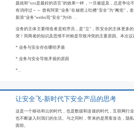
题就和“xxx是最好的语言”的效果一样，一旦被提及，总是争论不
有消停过～～ 曾有阿里“业务”在秘密上吐槽“安全”为“阉党”，老有
新浪“业务”weibo骂“安全”为SB …
业务的主体主要缔造者是程序员，是“立”，而安全的主体更多的先
突！而两者的知识及思维不对称是导致冲突的主要原因。本次议
* 业务与安全存在哪些矛盾
* 业务与安全导致矛盾的原因
*...
让安全飞-新时代下安全产品的思考
这是一个移动和云的时代，也是数据和连接的时代，互联网行
也不断渗入到我们的生活。与之同时，带来的是黑客攻击，隐
面前。