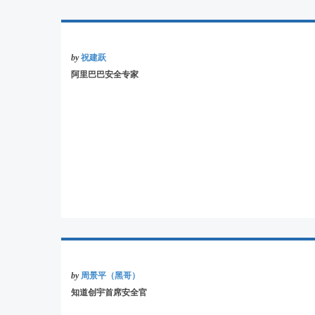
by
祝建跃
阿里巴巴安全专家
by
周景平（黑哥）
知道创宇首席安全官