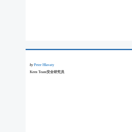
by
Peter Hlavaty
Keen Team安全研究员