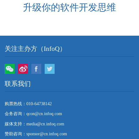
升级你的软件开发思维
关注主办方（InfoQ）
微信
微博
Facebook
Twitter
联系我们
购票热线：010-64738142
会务咨询：qcon@cn.infoq.com
媒体支持：media@cn.infoq.com
赞助咨询：sponsor@cn.infoq.com