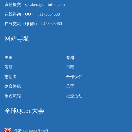
议题提交：speakers@cn.infoq.com
在线咨询（QQ）：1173834688
在线交流（QQ群）：425975960
网站导航
主页
专题
酒店
日程
志愿者
合作伙伴
参会路线
关于
报名流程
社交活动
全球QCon大会
伦敦 /
2015年3月2-6日