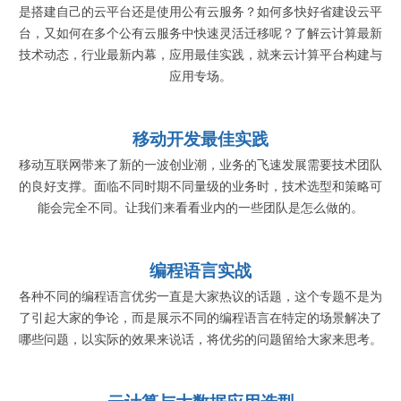
是搭建自己的云平台还是使用公有云服务？如何多快好省建设云平
台，又如何在多个公有云服务中快速灵活迁移呢？了解云计算最新
技术动态，行业最新内幕，应用最佳实践，就来云计算平台构建与
应用专场。
移动开发最佳实践
移动互联网带来了新的一波创业潮，业务的飞速发展需要技术团队
的良好支撑。面临不同时期不同量级的业务时，技术选型和策略可
能会完全不同。让我们来看看业内的一些团队是怎么做的。
编程语言实战
各种不同的编程语言优劣一直是大家热议的话题，这个专题不是为
了引起大家的争论，而是展示不同的编程语言在特定的场景解决了
哪些问题，以实际的效果来说话，将优劣的问题留给大家来思考。