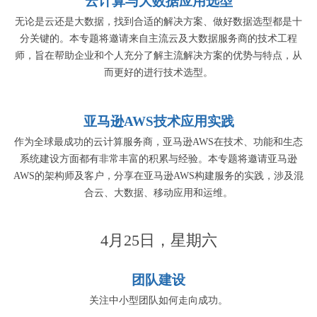
云计算与大数据应用选型
无论是云还是大数据，找到合适的解决方案、做好数据选型都是十
分关键的。本专题将邀请来自主流云及大数据服务商的技术工程
师，旨在帮助企业和个人充分了解主流解决方案的优势与特点，从
而更好的进行技术选型。
亚马逊AWS技术应用实践
作为全球最成功的云计算服务商，亚马逊AWS在技术、功能和生态
系统建设方面都有非常丰富的积累与经验。本专题将邀请亚马逊
AWS的架构师及客户，分享在亚马逊AWS构建服务的实践，涉及混
合云、大数据、移动应用和运维。
4月25日，星期六
团队建设
关注中小型团队如何走向成功。