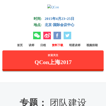
Skip to main content
时间:
2015年4月23~25日
地点:
北京·国际会议中心
微信
微博
Facebook
Twitter
首页
讲师
日程
资料下载
明星讲师
视频排期
欢迎关注
QCon上海2017
专题：
团队建设