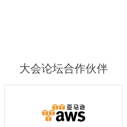
大会论坛合作伙伴