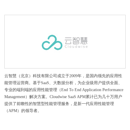
云智慧（北京）科技有限公司成立于2009年，是国内领先的应用性
能管理运营商。基于SaaS、大数据分析，为企业级用户提供全面、
专业的端到端的应用性能管理（End To End Application Performance
Management）解决方案。Cloudwise SaaS APM累计已为几十万用户
提供了前瞻性的智慧型性能管理服务，是新一代应用性能管理
（APM）的领导者。