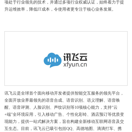
项处于行业领先的技术，并通过多项行业权威认证，始终着力于提
升运维效率，降低IT成本，令使用者更专注于核心业务发展。
讯飞云是全球首个面向移动开发者提供智能交互服务的领先平台，
全面开放业界最领先的语音合成、语音识别、语义理解、语音唤
醒、语音评测、人脸识别、声纹识别等10项核心能力，支持“云
+端”全环境应用，引入移动广告、个性化彩铃、酒店预订等优质变
现能力，提供一站式解决方案，旨在构建全新移动互联网语音及交
互生态。目前，讯飞云已吸引包括QQ、高德地图、滴滴打车、携