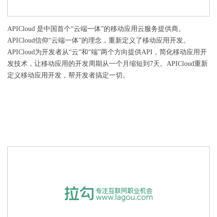
APICloud 是中国首个“云端一体”的移动应用云服务提供商。
APICloud信仰“云端一体”的理念，重新定义了移动应用开发。
APICloud为开发者从“云”和“端”两个方向提供API，简化移动应用开
发技术，让移动应用的开发周期从一个月缩短到7天。APICloud重新
定义移动应用开发，帮开发者搞定一切。