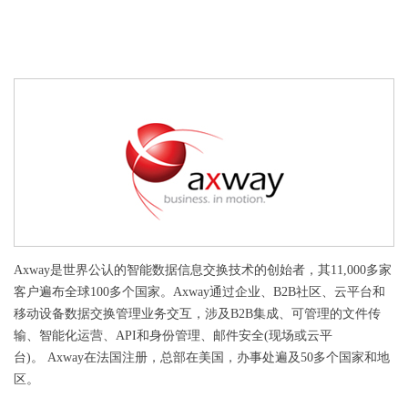
Axway是世界公认的智能数据信息交换技术的创始者，其11,000多家
客户遍布全球100多个国家。Axway通过企业、B2B社区、云平台和
移动设备数据交换管理业务交互，涉及B2B集成、可管理的文件传
输、智能化运营、API和身份管理、邮件安全(现场或云平
台)。 Axway在法国注册，总部在美国，办事处遍及50多个国家和地
区。