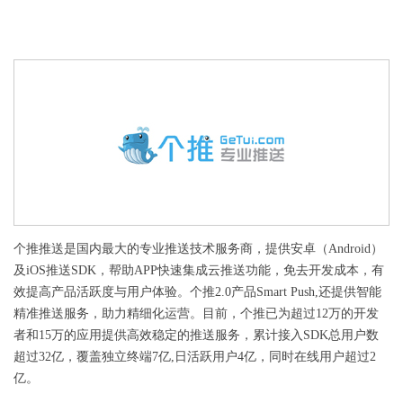
个推推送是国内最大的专业推送技术服务商，提供安卓（Android）
及iOS推送SDK，帮助APP快速集成云推送功能，免去开发成本，有
效提高产品活跃度与用户体验。个推2.0产品Smart Push,还提供智能
精准推送服务，助力精细化运营。目前，个推已为超过12万的开发
者和15万的应用提供高效稳定的推送服务，累计接入SDK总用户数
超过32亿，覆盖独立终端7亿,日活跃用户4亿，同时在线用户超过2
亿。