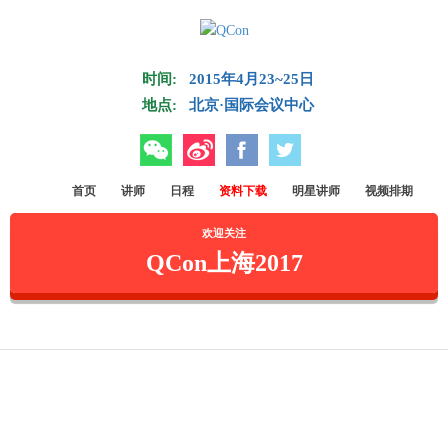
Skip to main content
时间:
2015年4月23~25日
地点:
北京·国际会议中心
微信
微博
Facebook
Twitter
首页
讲师
日程
资料下载
明星讲师
视频排期
欢迎关注
QCon上海2017