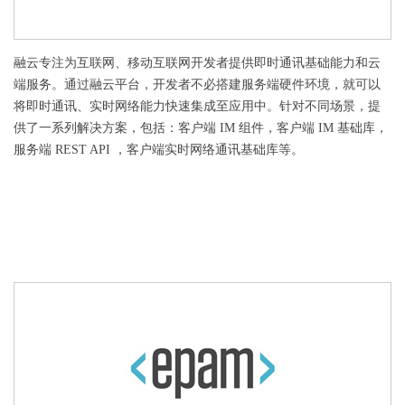
融云专注为互联网、移动互联网开发者提供即时通讯基础能力和云
端服务。通过融云平台，开发者不必搭建服务端硬件环境，就可以
将即时通讯、实时网络能力快速集成至应用中。针对不同场景，提
供了一系列解决方案，包括：客户端 IM 组件，客户端 IM 基础库，
服务端 REST API ，客户端实时网络通讯基础库等。