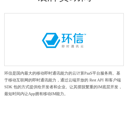
环信是国内最大的移动即时通讯能力的云计算PaaS平台服务商。基
于移动互联网的即时通讯能力，通过云端开放的 Rest API 和客户端
SDK 包的方式提供给开发者和企业。让其摆脱繁重的IM底层开发，
最短时间内让App拥有移动IM能力。