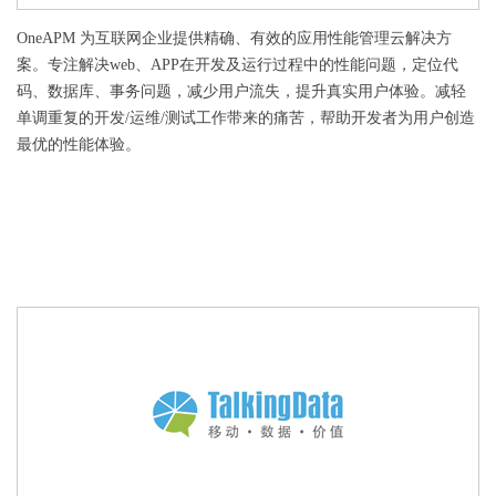
OneAPM 为互联网企业提供精确、有效的应用性能管理云解决方
案。专注解决web、APP在开发及运行过程中的性能问题，定位代
码、数据库、事务问题，减少用户流失，提升真实用户体验。减轻
单调重复的开发/运维/测试工作带来的痛苦，帮助开发者为用户创造
最优的性能体验。