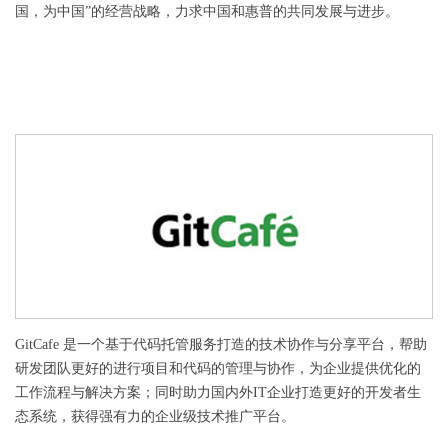
国，为中国”的经营战略，力求中国和惠普的共同发展与进步。
GitCafe 是一个基于代码托管服务打造的技术协作与分享平台，帮助
研发团队更好的进行项目和代码的管理与协作，为企业提供优化的
工作流程与解决方案；同时助力国内外IT企业打造更好的开发者生
态系统，获得强有力的企业级技术推广平台。